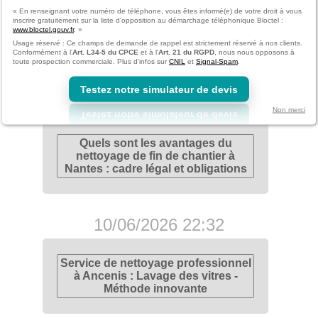
« En renseignant votre numéro de téléphone, vous êtes informé(e) de votre droit à vous
inscrire gratuitement sur la liste d'opposition au démarchage téléphonique Bloctel :
Entreprise de nettoyage à Nantes :
www.bloctel.gouv.fr
. »
Normes et certifications pour un
Usage réservé : Ce champs de demande de rappel est strictement réservé à nos clients.
lavage de vitres impeccable
Conformément à l'
Art. L34-5 du CPCE
et à l'
Art. 21 du RGPD
, nous nous opposons à
toute prospection commerciale. Plus d'infos sur
CNIL
et
Signal-Spam
.
Testez notre simulateur de devis
24/06/2026 23:54
Non merci
Quels sont les avantages du
nettoyage de fin de chantier à
Nantes : cadre légal et obligations
10/06/2026 22:32
Service de nettoyage professionnel
à Ancenis : Lavage des vitres -
Méthode innovante