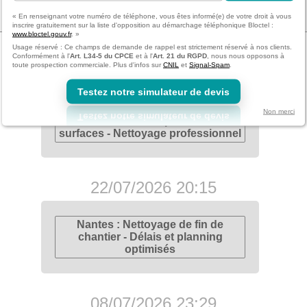
« En renseignant votre numéro de téléphone, vous êtes informé(e) de votre droit à vous
inscrire gratuitement sur la liste d'opposition au démarchage téléphonique Bloctel :
www.bloctel.gouv.fr
. »
Derniers articles
Usage réservé : Ce champs de demande de rappel est strictement réservé à nos clients.
Conformément à l'
Art. L34-5 du CPCE
et à l'
Art. 21 du RGPD
, nous nous opposons à
toute prospection commerciale. Plus d'infos sur
CNIL
et
Signal-Spam
.
05/08/2026 14:57
Testez notre simulateur de devis
Non merci
Nantes : Entretien préventif des
surfaces - Nettoyage professionnel
22/07/2026 20:15
Nantes : Nettoyage de fin de
chantier - Délais et planning
optimisés
08/07/2026 23:29