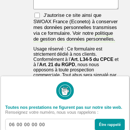
J'autorise ce site ainsi que
SWOAX France
(Econeto) à conserver
mes données personnelles transmises
via ce formulaire. Voir notre
politique
de gestion des données personnelles.
Usage réservé : Ce formulaire est
strictement dédié à nos clients.
Conformément à l'
Art. L34-5 du CPCE
et
à l'
Art. 21 du RGPD
, nous nous
opposons à toute prospection
commerciale. Tout abus sera signalé par
SWOAX France et l'entreprise
destinataire auprès de la
CNIL
et de
Signal-Spam
.
Nous recevrons votre demande
directement par mail et SMS
Toutes nos prestations ne figurent pas sur notre site web.
Renseignez votre numéro, nous vous rappelons :
Être rappelé