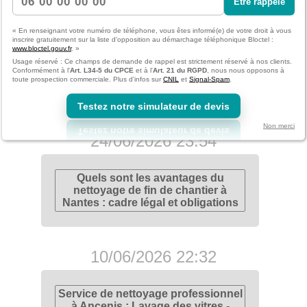
Être rappelé
08/07/2026 23:29
« En renseignant votre numéro de téléphone, vous êtes informé(e) de votre droit à vous
inscrire gratuitement sur la liste d'opposition au démarchage téléphonique Bloctel :
www.bloctel.gouv.fr
. »
Entreprise de nettoyage à Nantes :
Usage réservé : Ce champs de demande de rappel est strictement réservé à nos clients.
Conformément à l'
Art. L34-5 du CPCE
et à l'
Art. 21 du RGPD
, nous nous opposons à
Normes et certifications pour un
toute prospection commerciale. Plus d'infos sur
CNIL
et
Signal-Spam
.
lavage de vitres impeccable
Testez notre simulateur de devis
Non merci
24/06/2026 23:54
Quels sont les avantages du
nettoyage de fin de chantier à
Nantes : cadre légal et obligations
10/06/2026 22:32
Service de nettoyage professionnel
à Ancenis : Lavage des vitres -