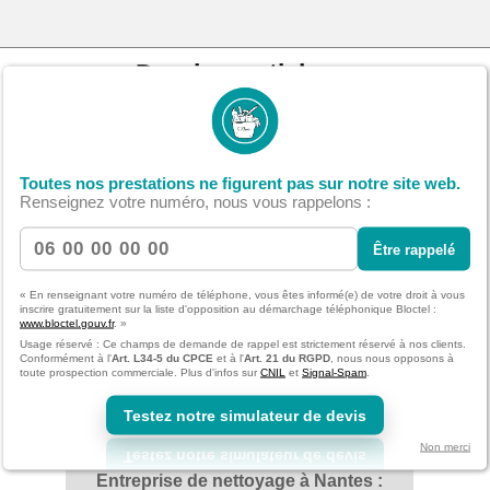
Derniers articles
05/08/2026 14:57
Nantes : Entretien préventif des
Toutes nos prestations ne figurent pas sur notre site web.
surfaces - Nettoyage professionnel
Renseignez votre numéro, nous vous rappelons :
Être rappelé
22/07/2026 20:15
« En renseignant votre numéro de téléphone, vous êtes informé(e) de votre droit à vous
inscrire gratuitement sur la liste d'opposition au démarchage téléphonique Bloctel :
Nantes : Nettoyage de fin de
www.bloctel.gouv.fr
. »
chantier - Délais et planning
Usage réservé : Ce champs de demande de rappel est strictement réservé à nos clients.
optimisés
Conformément à l'
Art. L34-5 du CPCE
et à l'
Art. 21 du RGPD
, nous nous opposons à
toute prospection commerciale. Plus d'infos sur
CNIL
et
Signal-Spam
.
Testez notre simulateur de devis
08/07/2026 23:29
Non merci
Entreprise de nettoyage à Nantes :