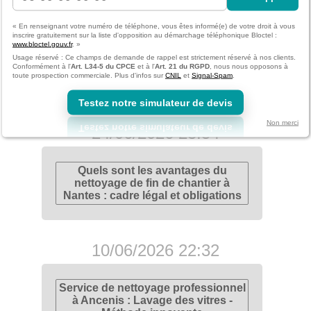
08/07/2026 23:29
« En renseignant votre numéro de téléphone, vous êtes informé(e) de votre droit à vous
inscrire gratuitement sur la liste d'opposition au démarchage téléphonique Bloctel :
www.bloctel.gouv.fr
. »
Entreprise de nettoyage à Nantes :
Usage réservé : Ce champs de demande de rappel est strictement réservé à nos clients.
Normes et certifications pour un
Conformément à l'
Art. L34-5 du CPCE
et à l'
Art. 21 du RGPD
, nous nous opposons à
toute prospection commerciale. Plus d'infos sur
CNIL
et
Signal-Spam
.
lavage de vitres impeccable
Testez notre simulateur de devis
Non merci
24/06/2026 23:54
Quels sont les avantages du
nettoyage de fin de chantier à
Nantes : cadre légal et obligations
10/06/2026 22:32
Service de nettoyage professionnel
à Ancenis : Lavage des vitres -